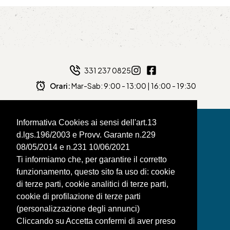
331 237 0825
Orari:
Mar-Sab: 9:00 - 13:00 | 16:00 - 19:30
Informativa Cookies ai sensi dell'art.13
d.lgs.196/2003 e Provv. Garante n.229
08/05/2014 e n.231 10/06/2021
BAGNAFILO SRLS
Ti informiamo che, per garantire il corretto
funzionamento, questo sito fa uso di: cookie
PAGINE
di terze parti, cookie analitici di terze parti,
SHOP
cookie di profilazione di terze parti
(personalizzazione degli annunci)
LEGAL
Cliccando su Accetta confermi di aver preso