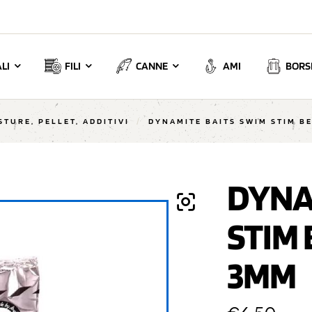
LI
FILI
CANNE
AMI
BORSE
STURE, PELLET, ADDITIVI
/
DYNAMITE BAITS SWIM STIM B
DYNA
STIM
3MM