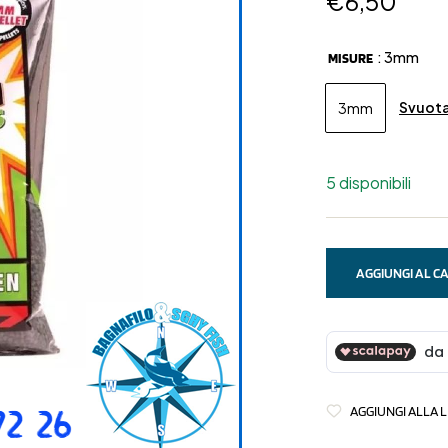
€
6,50
: 3mm
MISURE
Svuot
3mm
5 disponibili
AGGIUNGI AL C
AGGIUNGI ALLA L