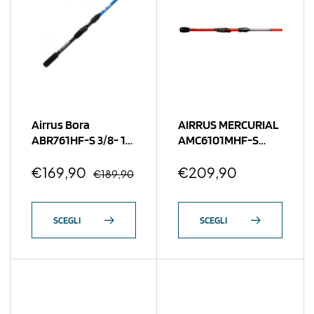
Airrus Bora
AIRRUS MERCURIAL
ABR761HF-S 3/8- 1
AMC6101MHF-S
1/2 Oz
6’10” 3/16-3/4 OZ
€
169,90
€
209,90
€
189,90
SCEGLI
SCEGLI