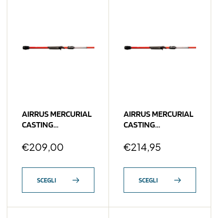
AIRRUS MERCURIAL
AIRRUS MERCURIAL
CASTING
CASTING
AMC661MF-C
AMC691MMF-C
Whiplash 1/4-5/8 OZ
€
209,00
Vicious Twitcher
€
214,95
1/4-1/2 OZ
SCEGLI
SCEGLI