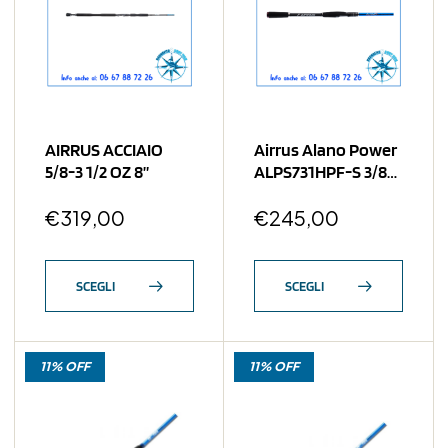
AIRRUS ACCIAIO
Airrus Alano Power
5/8-3 1/2 OZ 8”
ALPS731HPF-S 3/8-
1 1/2 Oz
€
319,00
€
245,00
SCEGLI
SCEGLI
11% OFF
11% OFF