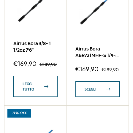
Airrus Bora 3/8- 1
Airrus Bora
1/2oz 7’6”
ABR721MHF-S 1/4-
5/8 Oz
€
169,90
€
189,90
€
169,90
€
189,90
LEGGI
TUTTO
SCEGLI
11% OFF