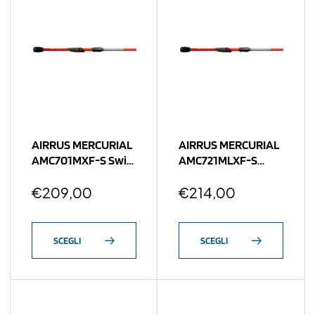
AIRRUS MERCURIAL
AIRRUS MERCURIAL
AMC701MXF-S Swift
AMC721MLXF-S
Blade 7′ 3/16-5/8 OZ
Depth Watcher
€
209,00
3/16-3/4 OZ
€
214,00
SCEGLI
SCEGLI