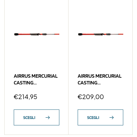
AIRRUS MERCURIAL
AIRRUS MERCURIAL
CASTING
CASTING
AMC701HXF-C
AMC701MF-C Air
Cover Incursor 3/8-
€
214,95
Sniper 3/16-5/8 Oz
€
209,00
1/2 OZ
SCEGLI
SCEGLI