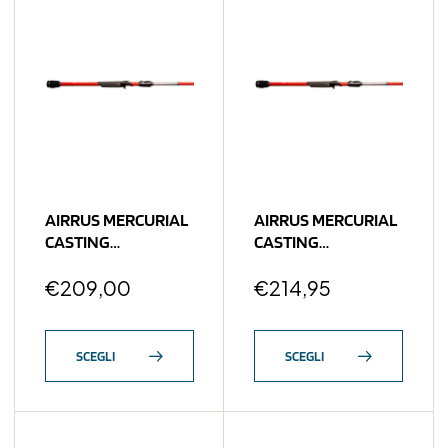
AIRRUS MERCURIAL
AIRRUS MERCURIAL
CASTING
CASTING
AMC701MMF-C
AMC711MHF-C Red
Structure Dasher
€
209,00
Lash 3/8-5/8 OZ
€
214,95
1/4-5/8 OZ
SCEGLI
SCEGLI