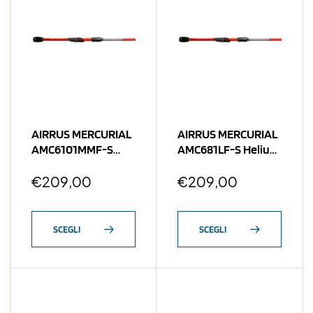
AIRRUS MERCURIAL
AIRRUS MERCURIAL
AMC6101MMF-S
AMC681LF-S Helium
Super Adaptor 6’10”
Fighter 1-16-1/4 OZ
3/16-5/8 OZ
€
209,00
€
209,00
SCEGLI
SCEGLI