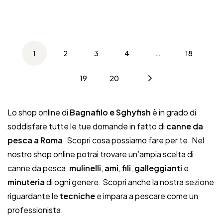
1
2
3
4
…
18
19
20
Lo shop online di
Bagnafilo e Sghyfish
è in grado di
soddisfare tutte le tue domande in fatto di
canne da
pesca a Roma
. Scopri cosa possiamo fare per te. Nel
nostro shop online potrai trovare un’ampia scelta di
canne da pesca,
mulinelli
,
ami
,
fili
,
galleggianti
e
minuteria
di ogni genere. Scopri anche la nostra sezione
riguardante le
tecniche
e impara a pescare come un
professionista.