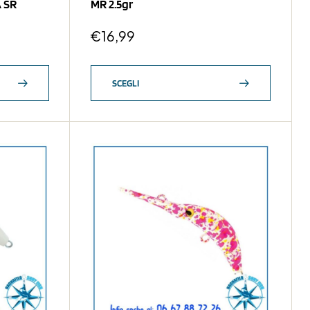
A SR
MR 2.5gr
€
16,99
SCEGLI