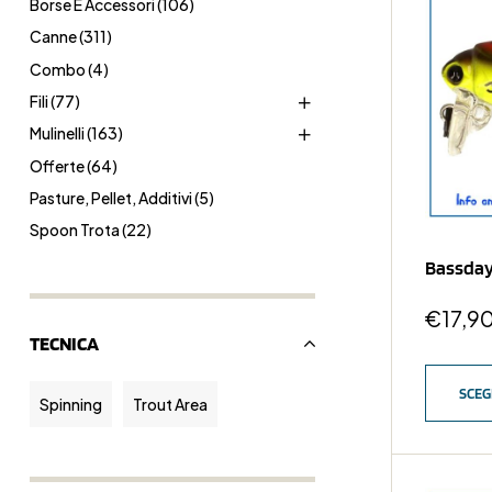
Borse E Accessori
(106)
Canne
(311)
Combo
(4)
Fili
(77)
Mulinelli
(163)
Offerte
(64)
Pasture, Pellet, Additivi
(5)
Spoon Trota
(22)
Bassda
€
17,9
TECNICA
SCEG
Spinning
Trout Area