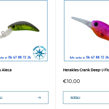
s Aleca
Herakles Crank Deep-J Fl
€
10,00
LI
SCEGLI