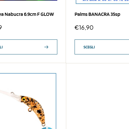
a Nabucra 6.9cm F GLOW
Palms BANACRA 35sp
9
€
16,90
LI
SCEGLI