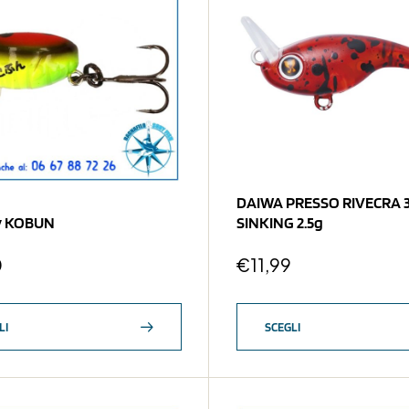
DAIWA PRESSO RIVECRA 
y KOBUN
SINKING 2.5g
0
€
11,99
LI
SCEGLI