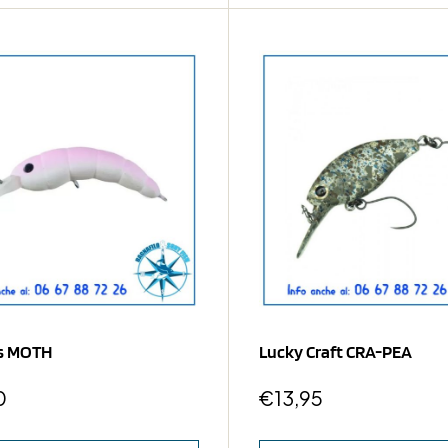
s MOTH
Lucky Craft CRA-PEA
0
€
13,95