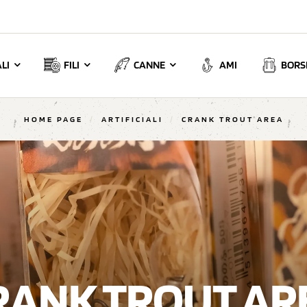
LI
FILI
CANNE
AMI
BORSE
HOME PAGE
/
ARTIFICIALI
/
CRANK TROUT AREA
RANK TROUT AR