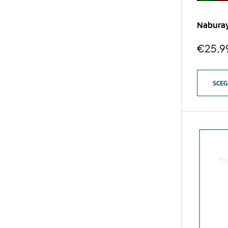
Naburay
€
25,9
SCEG