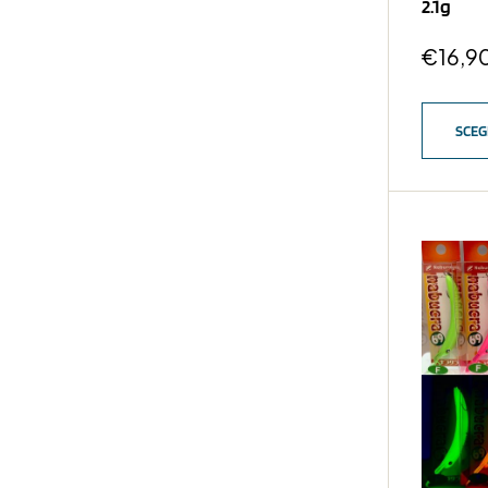
2.1g
€
16,9
SCEG