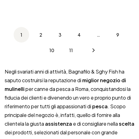
1
2
3
4
…
9
10
11
Negli svariati anni di attività, Bagnafilo & Sghy Fish ha
saputo costruirsi la reputazione di
miglior negozio di
mulinelli
per canne da pesca a Roma, conquistandosi la
fiducia dei clienti e divenendo un vero e proprio punto di
riferimento per tutti gli appassionati di
pesca
. Scopo
principale del negozio è, infatti, quello di fornire alla
clientela la giusta
assistenza
e di consigliare nella
scelta
dei prodotti, selezionati dal personale con grande