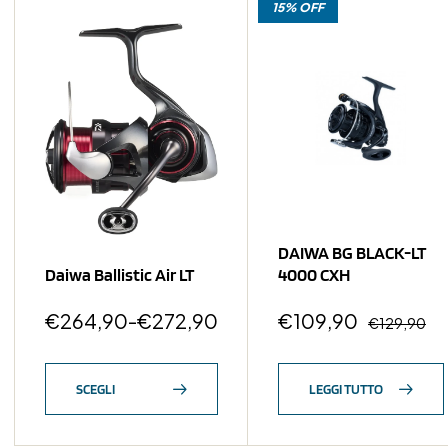
15% OFF
DAIWA BG BLACK-LT
Daiwa Ballistic Air LT
4000 CXH
€
264,90
-
€
272,90
€
109,90
€
129,90
SCEGLI
LEGGI TUTTO