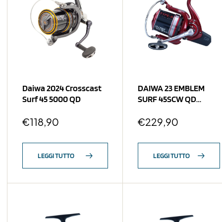
Daiwa 2024 Crosscast
DAIWA 23 EMBLEM
Surf 45 5000 QD
SURF 45SCW QD
TYPE-R
€
118,90
€
229,90
LEGGI TUTTO
LEGGI TUTTO