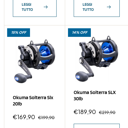
LEGGI
LEGGI
TUTTO
TUTTO
15% OFF
14% OFF
Okuma Solterra SLX
Okuma Solterra Slx
30lb
20lb
€
189,90
€
219,90
€
169,90
€
199,90