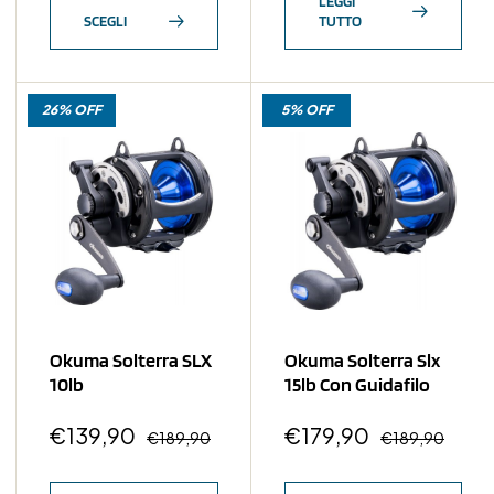
LEGGI
SCEGLI
TUTTO
26% OFF
5% OFF
Okuma Solterra SLX
Okuma Solterra Slx
10lb
15lb Con Guidafilo
€
139,90
€
179,90
€
189,90
€
189,90