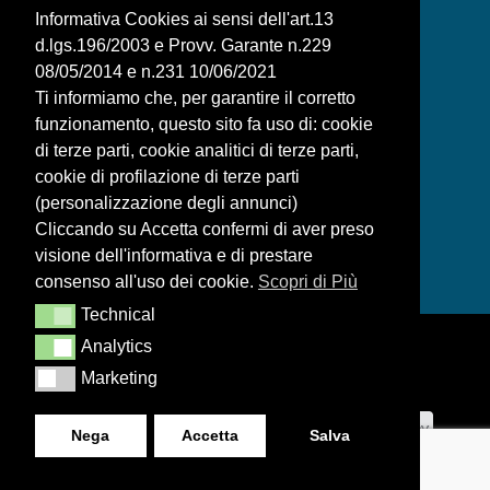
Informativa Cookies ai sensi dell'art.13
d.lgs.196/2003 e Provv. Garante n.229
08/05/2014 e n.231 10/06/2021
BAGNAFILO SRLS
Ti informiamo che, per garantire il corretto
funzionamento, questo sito fa uso di: cookie
PAGINE
di terze parti, cookie analitici di terze parti,
SHOP
cookie di profilazione di terze parti
(personalizzazione degli annunci)
LEGAL
Cliccando su Accetta confermi di aver preso
visione dell'informativa e di prestare
consenso all'uso dei cookie.
Scopri di Più
Technical
Technical
Analytics
Analytics
Marketing
Marketing
Realizzazione siti web ITALA
Nega
Accetta
Salva