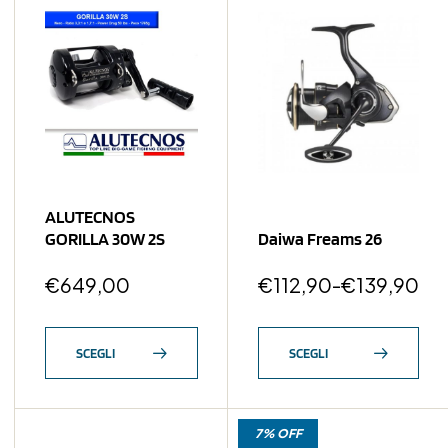
ALUTECNOS
GORILLA 30W 2S
Daiwa Freams 26
€
649,00
€
112,90
-
€
139,90
SCEGLI
SCEGLI
7% OFF