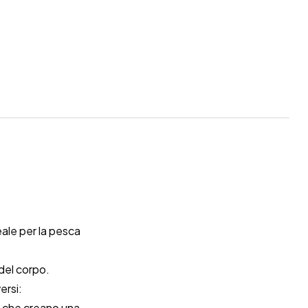
deale per la pesca
del corpo.
ersi:
che creano una