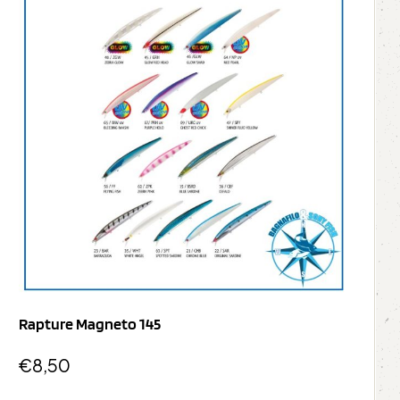
Rapture Magneto 145
€
8,50