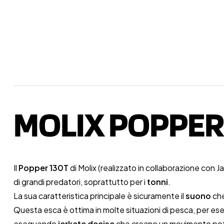
MOLIX POPPER 
Il
Popper 130T
di Molix (realizzato in collaborazione con J
di grandi predatori, soprattutto per i
tonni
.
La sua caratteristica principale è sicuramente il
suono
che
Questa esca è ottima in molte situazioni di pesca, per ese
eseguendo
jerkate decise
che creano un movimento pote