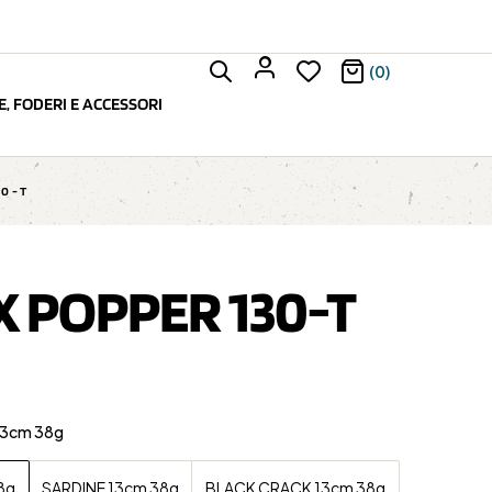
(0)
, FODERI E ACCESSORI
0-T
X POPPER 130-T
13cm 38g
8g
SARDINE 13cm 38g
BLACK CRACK 13cm 38g