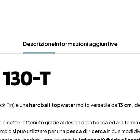
Descrizione
Informazioni aggiuntive
130-T
ack Fin) è una
hardbait topwater
molto versatile da
13 cm
, i
 emette, ottenuto grazie al design della bocca ed alla forma 
mpio si può utilizzare per una
pesca di ricerca
in due modi div
nte in superficie, oppure tramite
jerkate più fluide e lineari