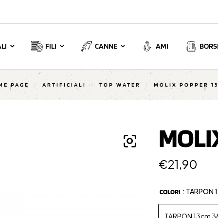
LI
FILI
CANNE
AMI
BORSE
ME PAGE
/
ARTIFICIALI
/
TOP WATER
/
MOLIX POPPER 13
MOLI
€
21,90
: TARPON 
COLORI
TARPON 13cm 3