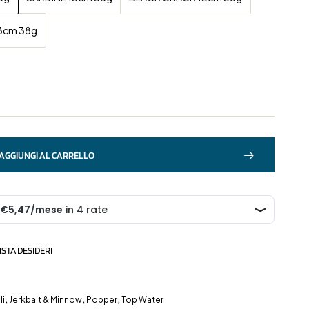
13cm 38g
AGGIUNGI AL CARRELLO
ISTA DESIDERI
li
,
Jerkbait & Minnow
,
Popper
,
Top Water