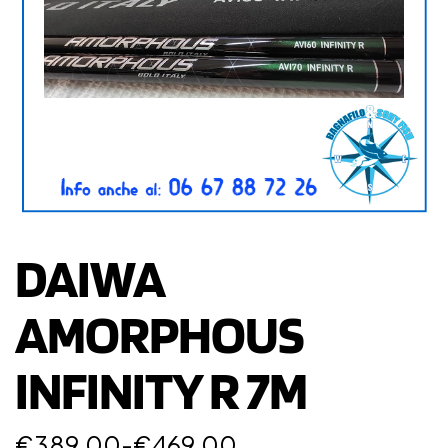
DAIWA
AMORPHOUS
INFINITY R 7M
€
389,00
-
€
469,00