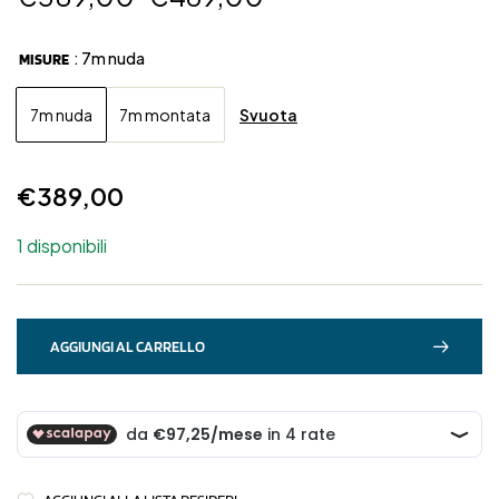
: 7m nuda
MISURE
Svuota
7m nuda
7m montata
€
389,00
1 disponibili
AGGIUNGI AL CARRELLO