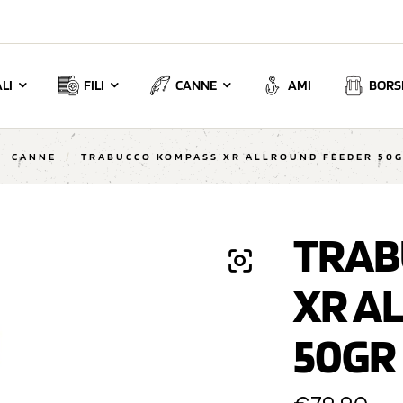
LI
FILI
CANNE
AMI
BORSE
/
CANNE
/
TRABUCCO KOMPASS XR ALLROUND FEEDER 50G
TRAB
XR A
50GR 