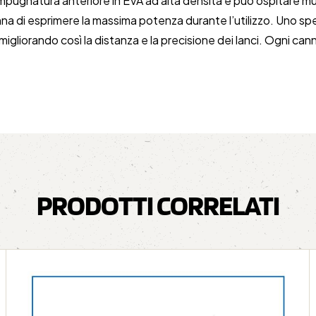
di impugnatura anteriore in EVA ad alta densità e può ospitare mul
a di esprimere la massima potenza durante l’utilizzo. Uno spe
igliorando così la distanza e la precisione dei lanci. Ogni canna 
PRODOTTI CORRELATI