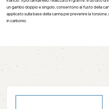
il lancio. Il portamulinello, realizzato in grafite, è dotato 
un gambo doppio e singolo, consentono al fusto della cann
applicato sulla base della canna per prevenire la torsione, m
in carbonio.