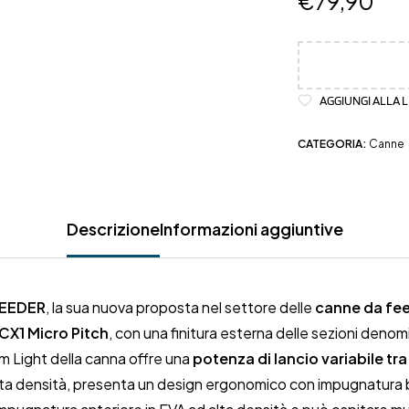
€
79,90
AGGIUNGI ALLA L
CATEGORIA:
Canne
Descrizione
Informazioni aggiuntive
FEEDER
, la sua nuova proposta nel settore delle
canne da fe
 CX1 Micro Pitch
, con una finitura esterna delle sezioni deno
ium Light della canna offre una
potenza di lancio variabile tra
alta densità, presenta un design ergonomico con impugnatura b