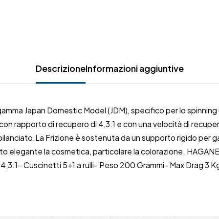
Descrizione
Informazioni aggiuntive
amma Japan Domestic Model (JDM), specifico per lo spinning ul
n rapporto di recupero di 4,3:1 e con una velocità di recupero
lanciato.La Frizione è sostenuta da un supporto rigido per gar
tili.Molto elegante la cosmetica, particolare la colorazione. H
,3:1- Cuscinetti 5+1 a rulli- Peso 200 Grammi- Max Drag 3 K