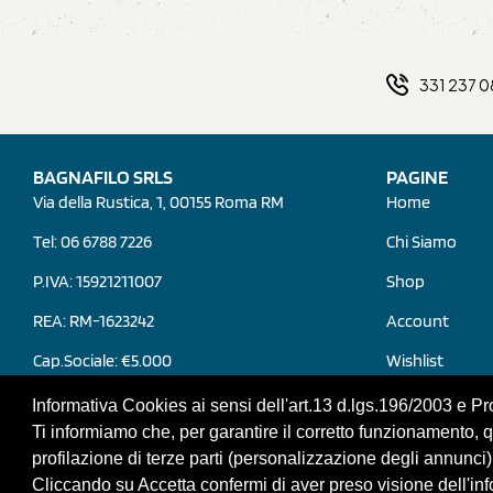
331 237 
BAGNAFILO SRLS
PAGINE
Via della Rustica, 1, 00155 Roma RM
Home
Tel: 06 6788 7226
Chi Siamo
P.IVA: 15921211007
Shop
REA: RM-1623242
Account
Cap.Sociale: €5.000
Wishlist
Contatti
Informativa Cookies ai sensi dell'art.13 d.lgs.196/2003 e 
Ti informiamo che, per garantire il corretto funzionamento, que
profilazione di terze parti (personalizzazione degli annunci)
Cliccando su Accetta confermi di aver preso visione dell'in