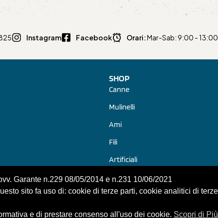
0825
Instagram
Facebook
Orari:
Mar-Sab: 9:00 - 13:00 
SHOP
Canne
Mulinelli
Ami
Fili
Artificiali
Pasture, Pellet, Additivi
Provv. Garante n.229 08/05/2014 e n.231 10/06/2021
sto sito fa uso di: cookie di terze parti, cookie analitici di terze
formativa e di prestare consenso all'uso dei cookie.
Scopri di Più