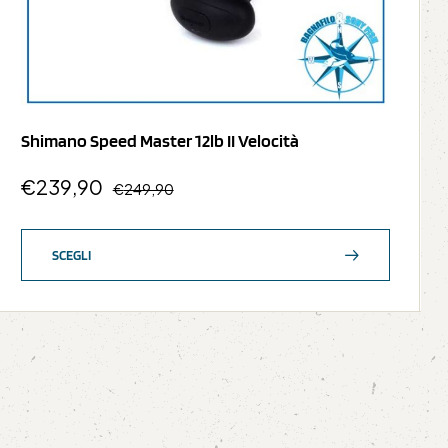
Shimano Speed Master 12lb II Velocità
€
239,90
€
249,90
SCEGLI