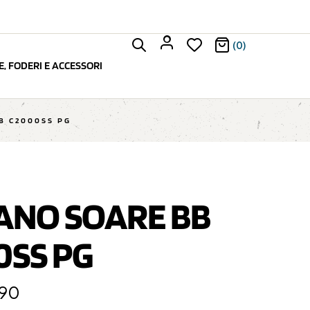
(0)
, FODERI E ACCESSORI
B C2000SS PG
ANO SOARE BB
0SS PG
,90