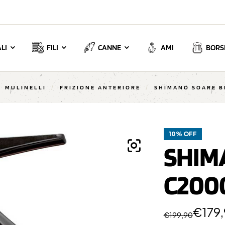
LI
FILI
CANNE
AMI
BORSE
MULINELLI
/
FRIZIONE ANTERIORE
/
SHIMANO SOARE B
10% OFF
SHIM
C200
€
179
€
199,90