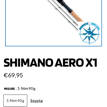
SHIMANO AERO X1
€
69,95
: 3.96m 90g
MISURE
Svuota
3.96m 90g