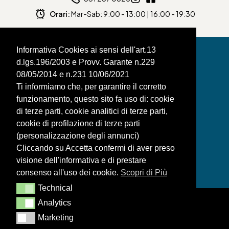
Orari:
Mar-Sab: 9:00 - 13:00 | 16:00 - 19:30
Informativa Cookies ai sensi dell'art.13
d.lgs.196/2003 e Provv. Garante n.229
08/05/2014 e n.231 10/06/2021
BAGNAFILO SRLS
Ti informiamo che, per garantire il corretto
funzionamento, questo sito fa uso di: cookie
PAGINE
di terze parti, cookie analitici di terze parti,
SHOP
cookie di profilazione di terze parti
(personalizzazione degli annunci)
LEGAL
Cliccando su Accetta confermi di aver preso
visione dell'informativa e di prestare
consenso all'uso dei cookie.
Scopri di Più
Technical
Technical
Analytics
Analytics
Marketing
Marketing
Realizzazione siti web ITALA