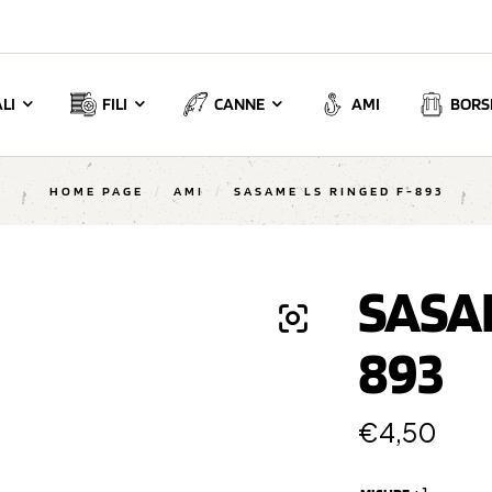
LI
FILI
CANNE
AMI
BORSE
HOME PAGE
/
AMI
/
SASAME LS RINGED F-893
SASAM
893
€
4,50