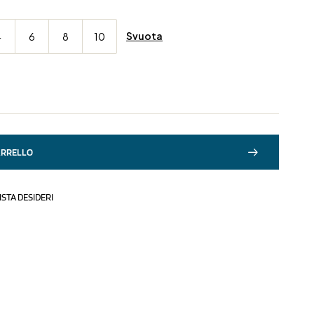
Svuota
4
6
8
10
ARRELLO
ISTA DESIDERI