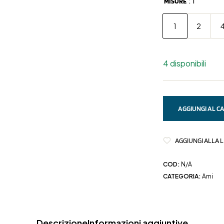
: 1
MISURE
1
2
4 disponibili
AGGIUNGI AL C
AGGIUNGI ALLA L
COD:
N/A
CATEGORIA:
Ami
Descrizione
Informazioni aggiuntive