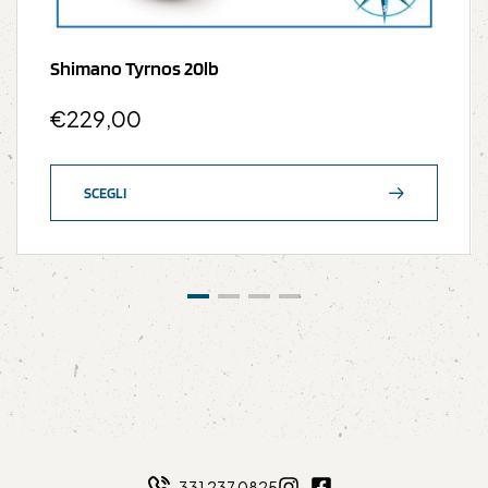
Shimano Tyrnos 20lb
€
229,00
SCEGLI
331 237 0825