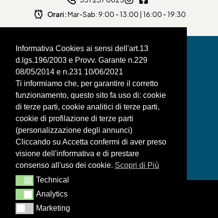
Orari:
Mar-Sab: 9:00 - 13:00 | 16:00 - 19:30
Informativa Cookies ai sensi dell'art.13
d.lgs.196/2003 e Provv. Garante n.229
08/05/2014 e n.231 10/06/2021
BAGNAFILO SRLS
Ti informiamo che, per garantire il corretto
funzionamento, questo sito fa uso di: cookie
PAGINE
di terze parti, cookie analitici di terze parti,
SHOP
cookie di profilazione di terze parti
(personalizzazione degli annunci)
LEGAL
Cliccando su Accetta confermi di aver preso
visione dell'informativa e di prestare
consenso all'uso dei cookie.
Scopri di Più
Technical
Technical
Analytics
Analytics
Marketing
Marketing
Realizzazione siti web ITALA