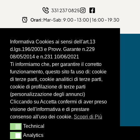
331 237 0825
Orari:
Mar-Sab: 9:00 - 13:00 | 16:00 - 19:30
Informativa Cookies ai sensi dell'art.13
d.lgs.196/2003 e Provv. Garante n.229
08/05/2014 e n.231 10/06/2021
BAGNAFILO SRLS
Ti informiamo che, per garantire il corretto
funzionamento, questo sito fa uso di: cookie
PAGINE
di terze parti, cookie analitici di terze parti,
SHOP
cookie di profilazione di terze parti
(personalizzazione degli annunci)
LEGAL
Cliccando su Accetta confermi di aver preso
visione dell'informativa e di prestare
consenso all'uso dei cookie.
Scopri di Più
Technical
Technical
Analytics
Analytics