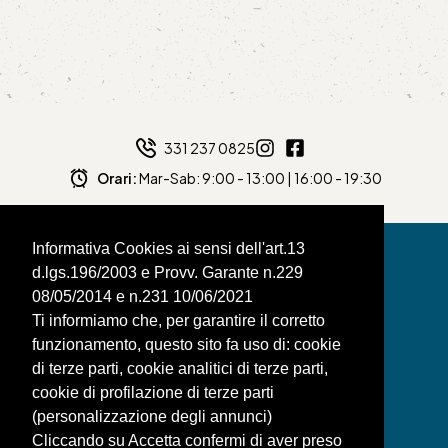
331 237 0825
Orari:
Mar-Sab: 9:00 - 13:00 | 16:00 - 19:30
Informativa Cookies ai sensi dell'art.13
d.lgs.196/2003 e Provv. Garante n.229
08/05/2014 e n.231 10/06/2021
BAGNAFILO SRLS
Ti informiamo che, per garantire il corretto
funzionamento, questo sito fa uso di: cookie
PAGINE
di terze parti, cookie analitici di terze parti,
SHOP
cookie di profilazione di terze parti
(personalizzazione degli annunci)
LEGAL
Cliccando su Accetta confermi di aver preso