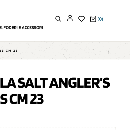
(0)
, FODERI E ACCESSORI
RS CM 23
LA SALT ANGLER’S
S CM 23