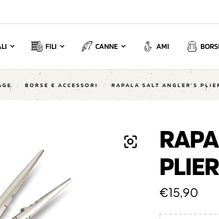
LI
FILI
CANNE
AMI
BORSE
AGE
/
BORSE E ACCESSORI
/
RAPALA SALT ANGLER’S PLIE
RAPA
PLIER
€
15,90