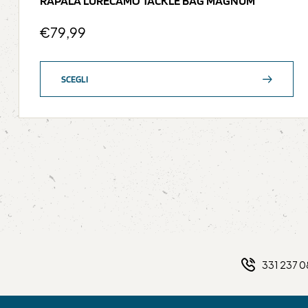
RAPALA LURECAMO TACKLE BAG MAGNUM
€
79,99
SCEGLI
331 237 