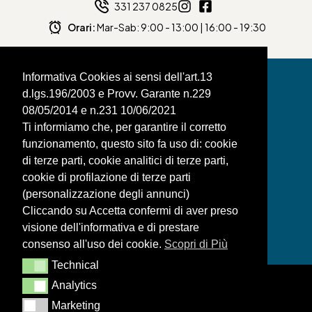
331 237 0825
Orari:
Mar-Sab: 9:00 - 13:00 | 16:00 - 19:30
Informativa Cookies ai sensi dell'art.13
d.lgs.196/2003 e Provv. Garante n.229
08/05/2014 e n.231 10/06/2021
BAGNAFILO SRLS
Ti informiamo che, per garantire il corretto
funzionamento, questo sito fa uso di: cookie
PAGINE
di terze parti, cookie analitici di terze parti,
SHOP
cookie di profilazione di terze parti
(personalizzazione degli annunci)
LEGAL
Cliccando su Accetta confermi di aver preso
visione dell'informativa e di prestare
consenso all'uso dei cookie.
Scopri di Più
Technical
Technical
Analytics
Analytics
Marketing
Marketing